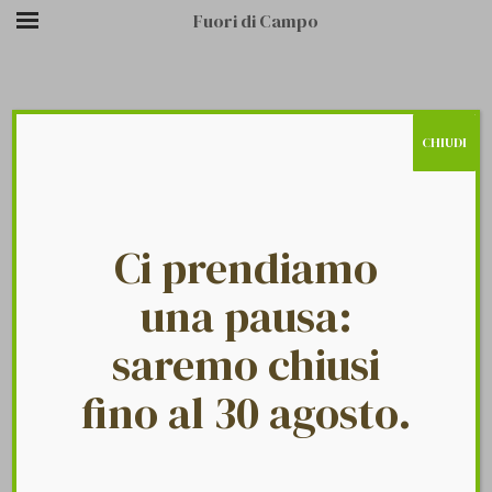
Fuori di Campo
CHIUDI
/
/
BR6
HOME PAGE
LOGO
Ci prendiamo
una pausa:
saremo chiusi
fino al 30 agosto.
Fuori Di Campo
16 Luglio 2020