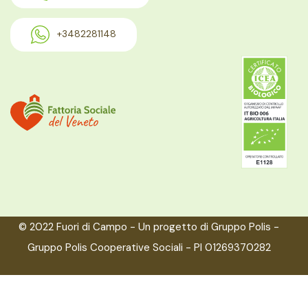
+3482281148
© 2022 Fuori di Campo - Un progetto di Gruppo Polis -
Gruppo Polis Cooperative Sociali - PI 01269370282