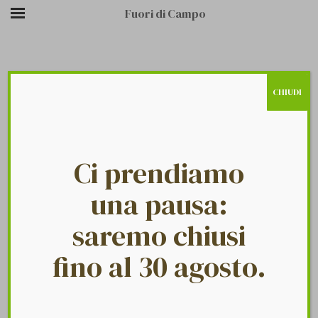
Fuori di Campo
CHIUDI
/
/
ANDREAS
HOME PAGE
TESTIMONIAL
Ci prendiamo
una pausa:
saremo chiusi
Fuori Di Campo
Andreas
fino al 30 agosto.
Verdure freschissime BIO e a sostegno della comunità.
Meravigliosa esperienza.