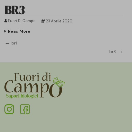
BR3
Fuori Di Campo
23 Aprile 2020
Read More
Navigazione
Previous
br1
Post
Next
br3
articoli
Post