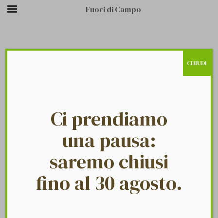
Fuori di Campo
CHIUDI
/
/
BR2
HOME PAGE
LOGO
Ci prendiamo
una pausa:
saremo chiusi
fino al 30 agosto.
Fuori Di Campo
23 Aprile 2020
br2