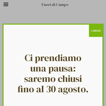
Fuori di Campo
CHIUDI
/
/
BRAND19-7
HOME PAGE
LOGO
Ci prendiamo
una pausa:
saremo chiusi
Fuori Di Campo
27 Settembre 2018
fino al 30 agosto.
Brand19-7