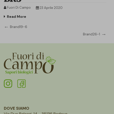
Fuori Di Campo
23 Aprile 2020
Read More
Navigazione
Previous
Brand19-6
Post
Next
Brand26-1
articoli
Post
DOVE SIAMO
Via Due Palazzi, 14 - 35136 Padova