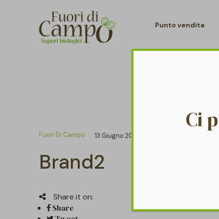
Punto vendita
Ci 
Fuori Di Campo
13 Giugno 2017
Brand2
Share it on:
Share
Tweet