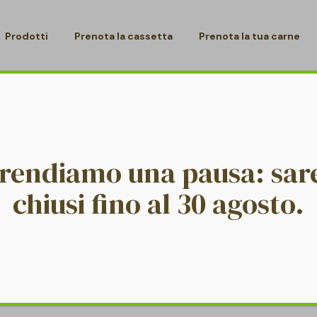
Prodotti
Prenota la cassetta
Prenota la tua carne
/
/
BRAND2
HOME PAGE
LOGO
prendiamo una pausa: sa
chiusi fino al 30 agosto.