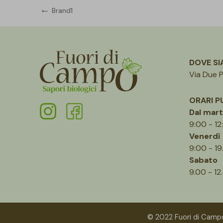
Navigazione
Previous
Brand1
Post
articoli
DOVE S
Via Due P
ORARI P
Dal mart
9:00 - 12
Venerdì
9:00 - 19
Sabato
9.00 - 12
© 2022 Fuori di Campo