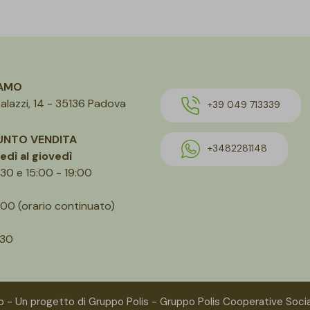
IAMO
alazzi, 14 - 35136 Padova
+39 049 713339
UNTO VENDITA
+3482281148
edì al giovedì
:30 e 15:00 - 19:00
.00 (orario continuato)
.30
 - Un progetto di Gruppo Polis - Gruppo Polis Cooperative Soci