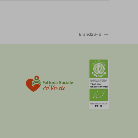
Next
Brand26-6
Post