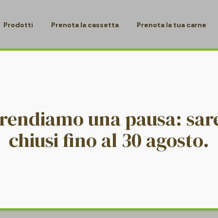
Prodotti
Prenota la cassetta
Prenota la tua carne
/
/
BRAND26-5
HOME PAGE
LOGO
prendiamo una pausa: sa
chiusi fino al 30 agosto.