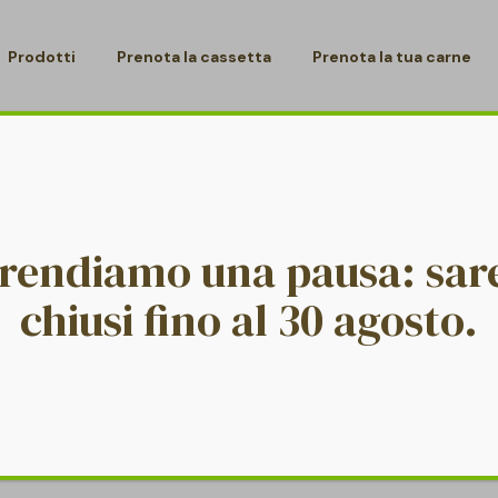
Prodotti
Prenota la cassetta
Prenota la tua carne
/
/
BRAND6-H12
HOME PAGE
LOGO
prendiamo una pausa: sa
chiusi fino al 30 agosto.