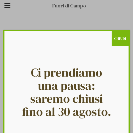
Fuori di Campo
CHIUDI
/
/
HOME9-BRAND6
HOME PAGE
LOGO
Ci prendiamo
una pausa:
saremo chiusi
fino al 30 agosto.
Fuori Di Campo
26 Luglio 2018