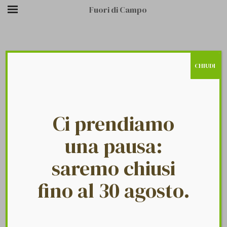
Fuori di Campo
CHIUDI
/
/
BLACK BRAND
HOME PAGE
LOGO
Ci prendiamo
una pausa:
saremo chiusi
Category:
Black brand
fino al 30 agosto.