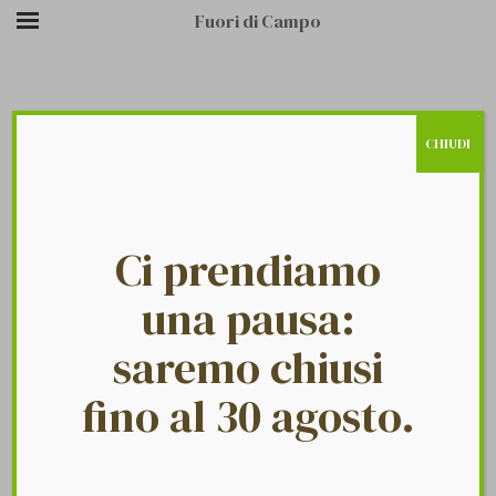
Fuori di Campo
CHIUDI
/
/
FOOTER
HOME PAGE
FTC FOOTER
MIDDLE 44
Ci prendiamo
una pausa:
saremo chiusi
fino al 30 agosto.
Fuori Di Campo
Footer middle 44