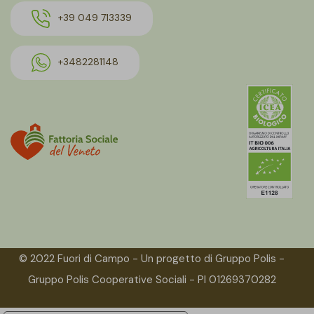
+39 049 713339
+3482281148
© 2022 Fuori di Campo - Un progetto di Gruppo Polis -
Gruppo Polis Cooperative Sociali - PI 01269370282