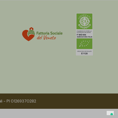
ali - PI 01269370282