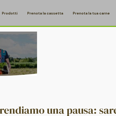
Prodotti
Prenota la cassetta
Prenota la tua carne
/
/
HEROFOTOHOME
HOME PAGE
HOME PAGE
prendiamo una pausa: sa