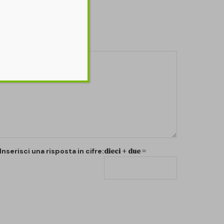
dieci + due =
Inserisci una risposta in cifre: