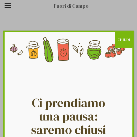
Fuori di Campo
CHIUDI
/
/
HOME PAGE
PASSATE E SUGHI
PASSATEHERO
Ci prendiamo
una pausa:
saremo chiusi