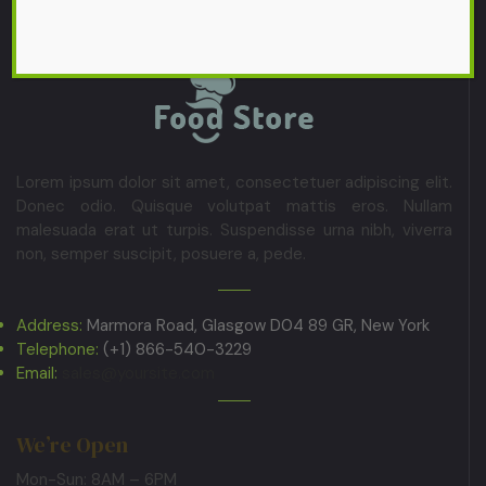
Lorem ipsum dolor sit amet, consectetuer adipiscing elit.
Donec odio. Quisque volutpat mattis eros. Nullam
malesuada erat ut turpis. Suspendisse urna nibh, viverra
non, semper suscipit, posuere a, pede.
Address:
Marmora Road, Glasgow D04 89 GR, New York
Telephone:
(+1) 866-540-3229
Email:
sales@yoursite.com
We’re Open
Mon-Sun: 8AM – 6PM