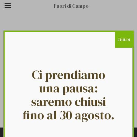
Fuori di Campo
CHIUDI
/
/
FOOTER
HOME PAGE
FTC FOOTER
BOTTOM ABOUT
Ci prendiamo
una pausa:
saremo chiusi
fino al 30 agosto.
Fuori Di Campo
Footer Bottom About