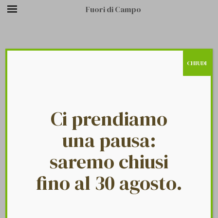
Fuori di Campo
CHIUDI
/
/
FOOTER TOP
HOME PAGE
FTC FOOTER
MANSORY
Ci prendiamo
una pausa:
saremo chiusi
fino al 30 agosto.
Fuori Di Campo
Footer Top Mansory