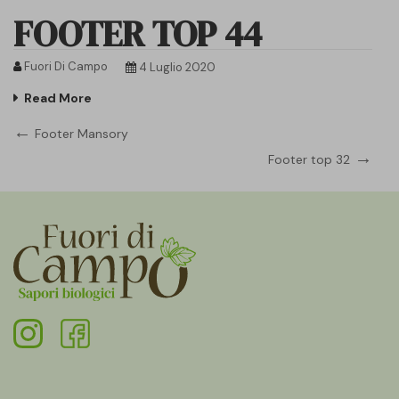
FOOTER TOP 44
Fuori Di Campo
4 Luglio 2020
Read More
Navigazione
Previous
Footer Mansory
Post
Next
Footer top 32
articoli
Post